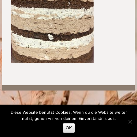
Hochzeitstorten
Sweet Table
Kindergeburtstage
Geburtstage
Kommunion/Konfirmation
Kunst
Geschmacksrichtungen
Preise/Preisgestaltung
Tortengröße
Lieferung
Kontakt
Diese Website benutzt Cookies. Wenn du die Website weiter
Impressum
nutzt, gehen wir von deinem Einverständnis aus.
Aktuelles
OK