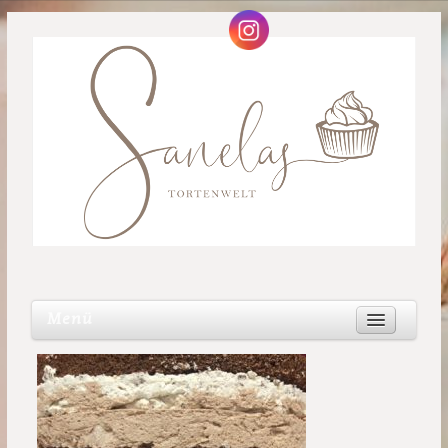
Menü
Über mich
Tortengalerie
Taufe